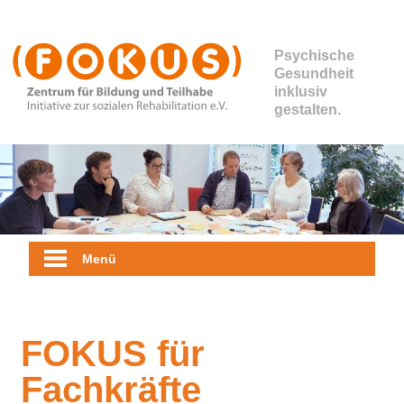
Zum
Inhalt
springen
Zentrum
für
Bildung
und
Teilhabe
der
Initiative
Psychische
zur
Menü
Gesundheit
sozialen
inklusiv
Rehabilitation
gestalten
e.V.
…
FOKUS für
Fachkräfte